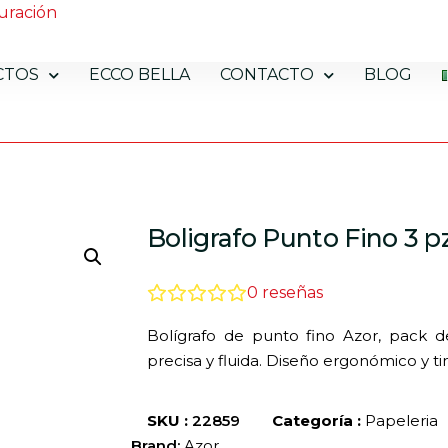
uración
CTOS
ECCO BELLA
CONTACTO
BLOG
Boligrafo Punto Fino 3 p
0
reseñas
Bolígrafo de punto fino Azor, pack de
precisa y fluida. Diseño ergonómico y ti
SKU :
22859
Categoría :
Papeleria
Brand:
Azor