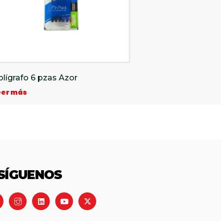
olígrafo 6 pzas Azor
eer más
SÍGUENOS