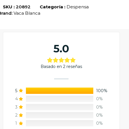
SKU :
20892
Categoría :
Despensa
Brand:
Vaca Blanca
5.0
Basado en 2 reseñas
5
100%
4
0%
3
0%
2
0%
1
0%