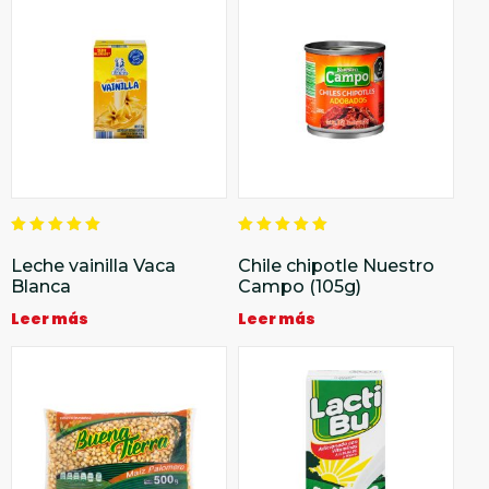
Valorado
Valorado
en
en
Leche vainilla Vaca
Chile chipotle Nuestro
5.00
5.00
Blanca
Campo (105g)
de 5
de 5
Leer más
Leer más