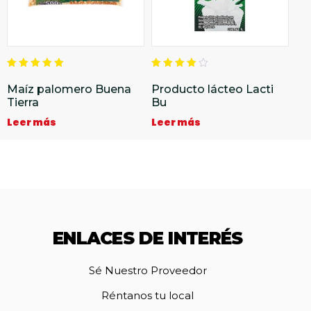
Valorado
Valorado
en
en
Maíz palomero Buena
Producto lácteo Lacti
5.00
4.00
Tierra
Bu
de 5
de 5
Leer más
Leer más
ENLACES DE INTERÉS
Sé Nuestro Proveedor
Réntanos tu local