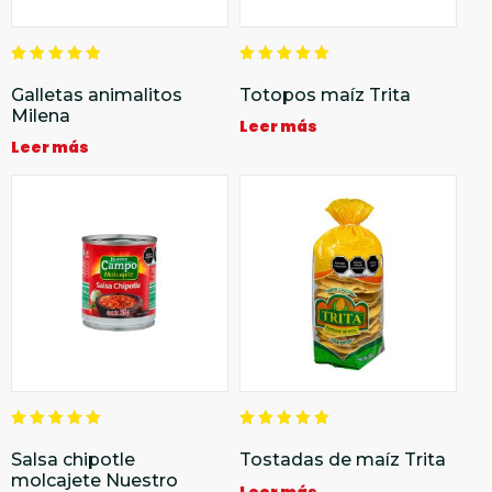
Valorado
Valorado
en
en
Galletas animalitos
Totopos maíz Trita
5.00
5.00
Milena
de 5
de 5
Leer más
Leer más
Valorado
Valorado
en
en
Salsa chipotle
Tostadas de maíz Trita
5.00
5.00
molcajete Nuestro
de 5
de 5