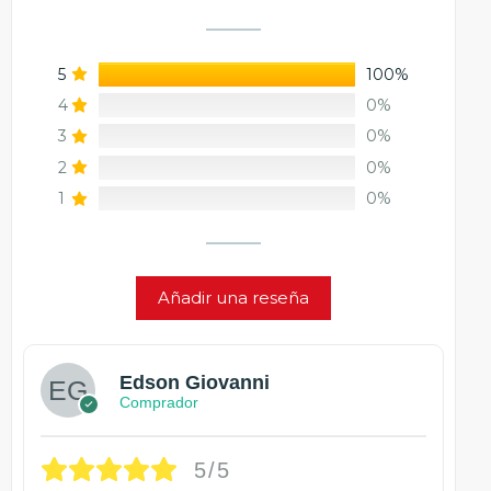
5
100%
4
0%
3
0%
2
0%
1
0%
Añadir una reseña
Edson Giovanni
Comprador
5/5