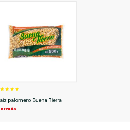
alorado
n
aíz palomero Buena Tierra
.00
e 5
eer más