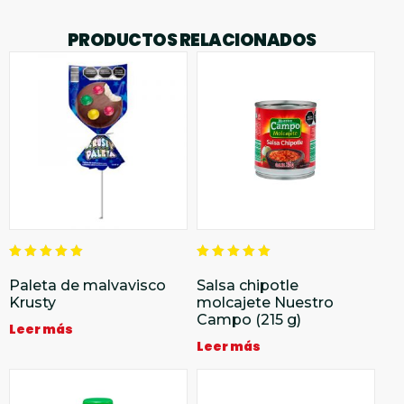
PRODUCTOS RELACIONADOS
Valorado
Valorado
en
en
Paleta de malvavisco
Salsa chipotle
5.00
5.00
Krusty
molcajete Nuestro
de 5
de 5
Campo (215 g)
Leer más
Leer más