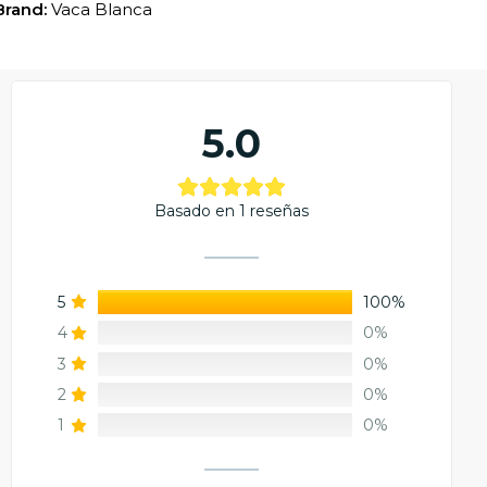
Brand:
Vaca Blanca
5.0
Basado en 1 reseñas
5
100%
4
0%
3
0%
2
0%
1
0%