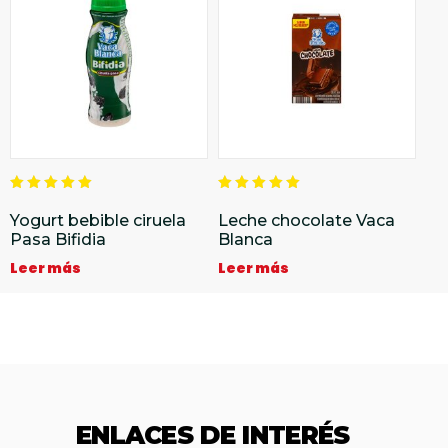
Valorado
Valorado
en
en
Yogurt bebible ciruela
Leche chocolate Vaca
5.00
5.00
Pasa Bifidia
Blanca
de 5
de 5
Leer más
Leer más
ENLACES DE INTERÉS