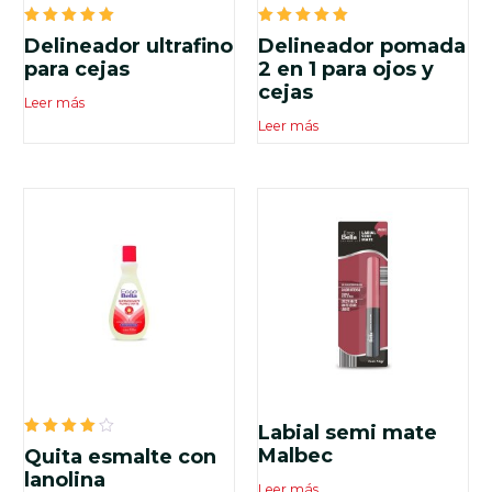
Valorado
Valorado
Delineador ultrafino
Delineador pomada
en
en
5.00
5.00
para cejas
2 en 1 para ojos y
de 5
de 5
cejas
Leer más
Leer más
Labial semi mate
Valorado
Malbec
Quita esmalte con
en
4.00
lanolina
Leer más
de 5