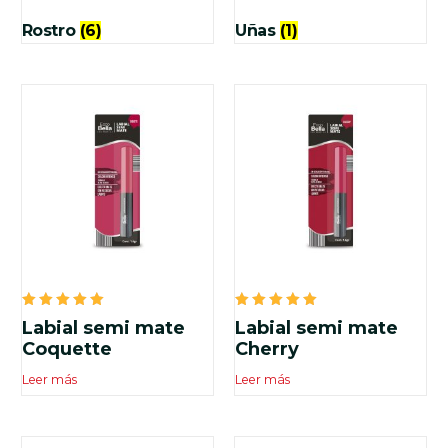
Rostro
(6)
Uñas
(1)
Valorado
Valorado
Labial semi mate
Labial semi mate
en
en
5.00
5.00
Coquette
Cherry
de 5
de 5
Leer más
Leer más