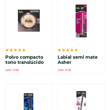
Valorado
Valorado
Polvo compacto
Labial semi mate
en
en
5.00
5.00
tono translúcido
Asher
de 5
de 5
Leer más
Leer más