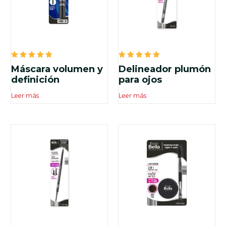
Valorado
Valorado
Máscara volumen y
Delineador plumón
en
en
5.00
5.00
definición
para ojos
de 5
de 5
Leer más
Leer más