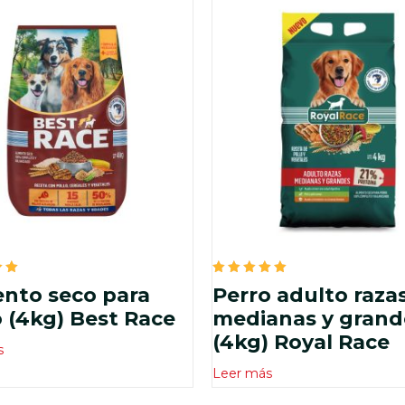
do
Valorado
ento seco para
Perro adulto raza
en
5.00
 (4kg) Best Race
medianas y grand
de 5
(4kg) Royal Race
s
Leer más