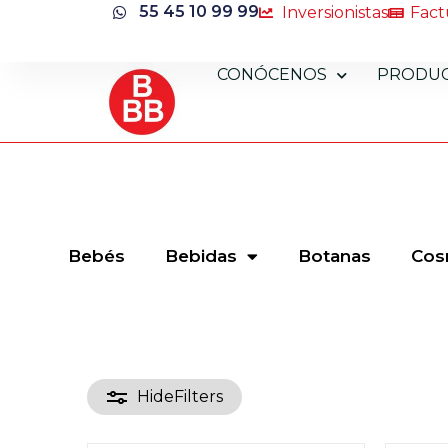
55 45 10 99 99
Inversionistas
Fact
CONÓCENOS
PRODU
Bebés
Bebidas
Botanas
Cos
Hide
Filters