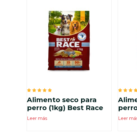
Valorado
Valora
Alimento seco para
Alim
en
en
5.00
5.00
perro (1kg) Best Race
perro
de 5
de 5
Leer más
Leer má