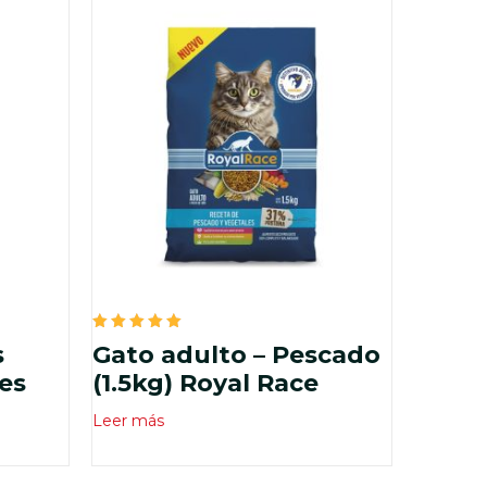
Valorado
s
Gato adulto – Pescado
en
5.00
es
(1.5kg) Royal Race
de 5
Leer más