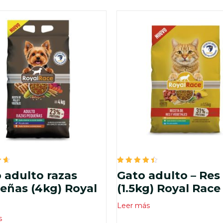
do
Valorado
 adulto razas
Gato adulto – Res
en
4.50
ñas (4kg) Royal
(1.5kg) Royal Race
de 5
Leer más
s