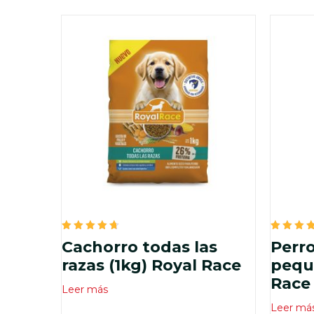
Valorado
Valora
Cachorro todas las
Perro
en
en
4.75
4.75
razas (1kg) Royal Race
peque
de 5
de 5
Race
Leer más
Leer má