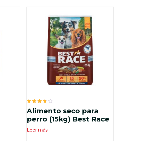
Valorado
Alimento seco para
en
3.80
perro (15kg) Best Race
de 5
Leer más