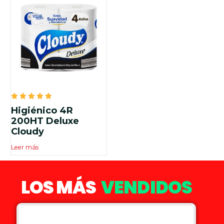
Valorado
Higiénico 4R
en
5.00
200HT Deluxe
de 5
Cloudy
Leer más
LOS MÁS
VENDIDOS